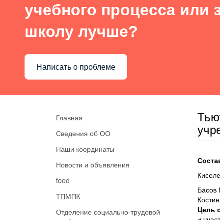
учебного процесса или з
школу лучше?
Написать о проблеме
Тью
Главная
учр
Сведения об ОО
Наши координаты
Соста
Новости и объявления
Киселе
food
Басов 
ТПМПК
Костин
Цель 
Отделение социально-трудовой
и учас