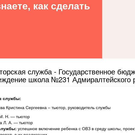
наете, как сделать
торская служба - Государственное бюд
еждение школа №231 Адмиралтейского р
в службы:
ва Кристина Сергеевна – тьютор, руководитель службы
М. Н. — тьютор
а Л. А. — тьютор
службы:
успешное включение ребенка с ОВЗ в среду школы, прое
твовать в их реализации.