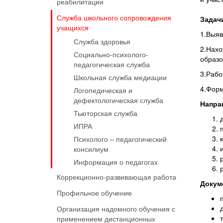
реабилитации
Служба школьного сопровождения
Задач
учащихся
1.Выяв
Служба здоровья
2.Нахо
Социально-психолого-
образо
педагогическая служба
3.Рабо
Школьная служба медиации
4.Форм
Логопедическая и
дефектологическая служба
Напра
Тьюторская служба
ИПРА
Психолого – педагогический
консилиум
Информация о педагогах
Коррекционно-развивающая работа
Докум
Профильное обучение
Организация надомного обучения с
применением дистанционных