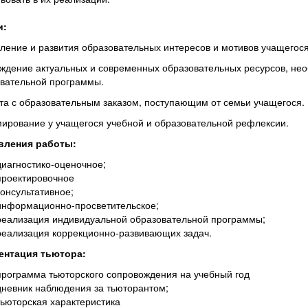
и:
ление и развития образовательных интересов и мотивов учащегося
ждение актуальных и современных образовательных ресурсов, не
вательной программы.
та с образовательным заказом, поступающим от семьи учащегося.
ирование у учащегося учебной и образовательной рефлексии.
вления работы:
диагностико-оценочное;
проектировочное
консультативное;
информационно-просветительское;
реализация индивидуальной образовательной программы;
реализация коррекционно-развивающих задач.
ентация тьютора:
программа тьюторского сопровождения на учебный год
дневник наблюдения за тьюторантом;
тьюторская характеристика