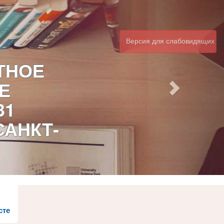
Версия для слабовидящих
ТНОЕ
Е
31
САНКТ-
сте