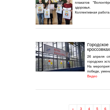
плакатов "Волонт
здоровья.
Коллективная работа 
Городское
кроссовках
26 апреля сп
городских эст
На мероприят
победе, умен
Видео
«
3
4
5
6