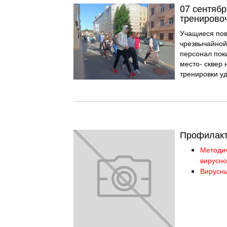
07 сентяб
тренировоч
Учащиеся пов
чрезвычайной 
персонал пок
место- сквер 
тренировки у
Профилакт
Методич
вирусно
Вирусны