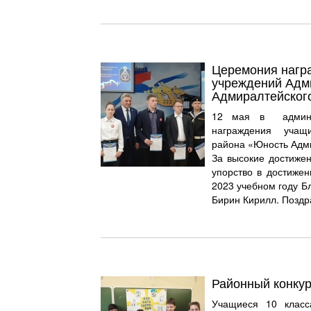
Церемония нагр
учреждений Адм
Адмиралтейского
12 мая в админис
награждения учащ
района «Юность Адми
За высокие достижен
упорство в достиже
2023
учебном году Б
Бирин Кирилл. Поздр
Районный конку
Учащиеся 10 класс